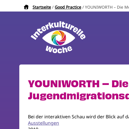
Direkt
Startseite
Good Practice
YOUNIWORTH – Die Mob
Pfadnavigation
zum
Inhalt
YOUNIWORTH – Die 
Jugendmigrations
Bei der interaktiven Schau wird der Blick au
Ausstellungen