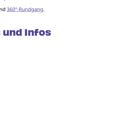
nd
360°-Rundgang
.
 und Infos