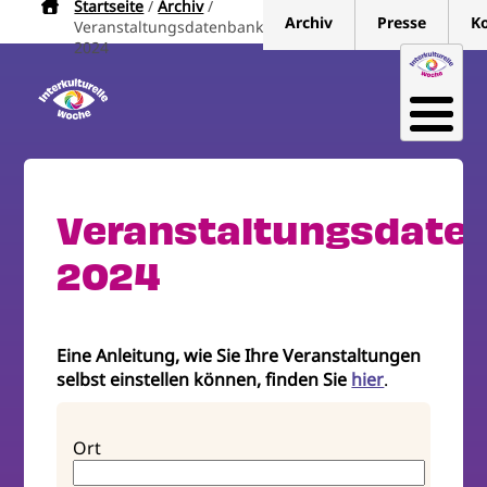
Startseite
Archiv
Pfadnavigation
Direkt
Archiv
Presse
K
Veranstaltungsdatenbank
zum
2024
Inhalt
Veranstaltungsdate
2024
Eine Anleitung, wie Sie Ihre Veranstaltungen
selbst einstellen können, finden Sie
hier
.
Ort