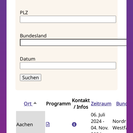
PLZ
Bundesland
Datum
Kontakt
Ort
Programm
Zeitraum
Bundes
Absteigend
/ Infos
sortieren
06. Juli
2024
-
Nordrhei
Aachen
04. Nov.
Westfale