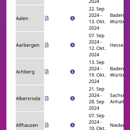
2024
22. Sep
2024
-
Baden-
Aalen
13. Okt.
Württem
2024
07. Sep
2024
-
Aarbergen
Hessen
12. Okt.
2024
13. Sep
2024
-
Baden-
Achberg
19. Okt.
Württem
2024
21. Sep
2024
-
Sachsen-
Albersroda
28. Sep
Anhalt
2024
07. Sep
2024
-
Alfhausen
Nieders
10. Okt.