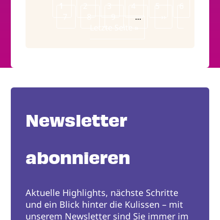
Page
1
Page
2
Page
3
Page
4
Page
5
Page
6
Seitennummerierung
Page
7
Page
8
Page
9
…
Nächste
››
Letzte
Letzte Seite »
Seite
Seite
Newsletter
abonnieren
Aktuelle Highlights, nächste Schritte
und ein Blick hinter die Kulissen – mit
unserem Newsletter sind Sie immer im