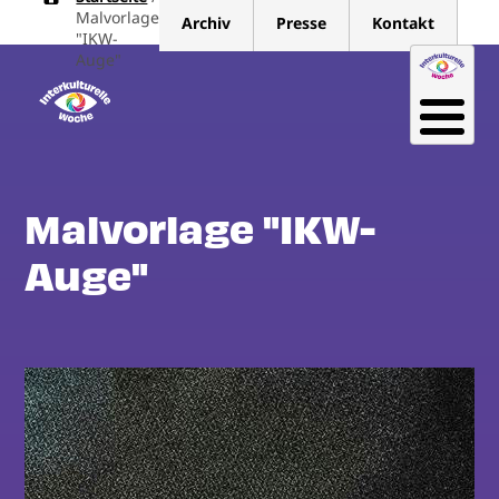
Pfadnavigation
Direkt
Malvorlage
Archiv
Presse
Kontakt
zum
"IKW-
Auge"
Inhalt
Malvorlage "IKW-
Auge"